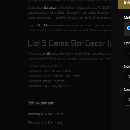
In
Daftar akun
slot gacor
anti kalah hari ini pada situs JUARASLOT88 sekarang!
pemain selalu untung. Sistem terbaru ini memberikan keunikan pada situs
Met
pertama kali kalian mendaftar. Keuntungan berlipat tanpa strategi atau pola t
Login
SLOT88
sebagai akses alternatif resmi memudahkan pemain akses keda
Oleh karena itu, Link slot88 sering kali menjadi pilihan utama pada di JUA
List 5 Game Slot Gacor Jack
Ban
Rekomendasi
slot
gacor hari ini anti kalah pilihan pecinta judi online yang 
menentukan RTP slot jackpot yang tinggi mampu mengembalikan modal pemain d
Nom
Slot Gacor Mahjong Ways
Slot Gacor Gate Of Olympus 1000
Slot Gacor Sweet Bonanza Super Scatter
Slot Gacor Starlight Princess 1000
Slot Gacor SLOT88 Olympus 1000
Nam
Kebijaksanaan
Platform
Tentang JUARASLOT88
Promosi
Responsible Gambling
Loyalty