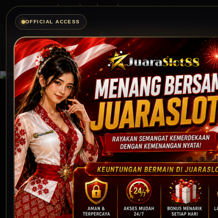
OFFICIAL ACCESS
HOT 