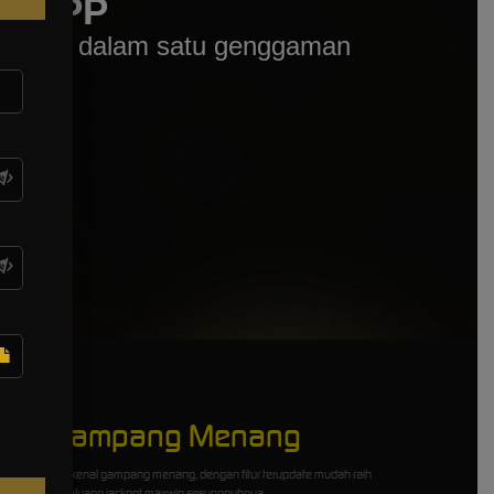
8 APP
rmainan dalam satu genggaman
OT88
stalasi
8 Juara Gampang Menang
 kalah hari ini terkenal gampang menang, dengan fitur terupdate mudah raih
angan besar dan peluang jackpot maxwin sesungguhnya.