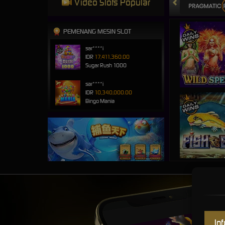
Video Slots Popular
PEMENANG MESIN SLOT
sar****i
IDR
17,411,360.00
Sugar Rush 1000
sar****i
IDR
10,340,000.00
Bingo Mania
sar****i
IDR
9,550,000.00
Book Of Tut Respin
pi****2
IDR
4,430,000.00
Fortune of Olympus
pi****2
IDR
4,128,000.00
Fortune of Olympus
Inf