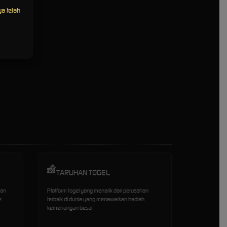
a telah
TARUHAN TOGEL
aan
Platform togel yang menarik dari perusahan
e
terbaik di dunia yang menawarkan hadiah
kemenangan besar