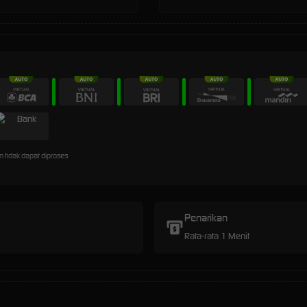
 tidak dapat diproses
Penarikan
Rata-rata 1 Menit