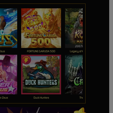
Zeus
FORTUNE GARUDA 500
Legacy of Kong Maxways
r Zeus
Duck Hunters
The Crypt