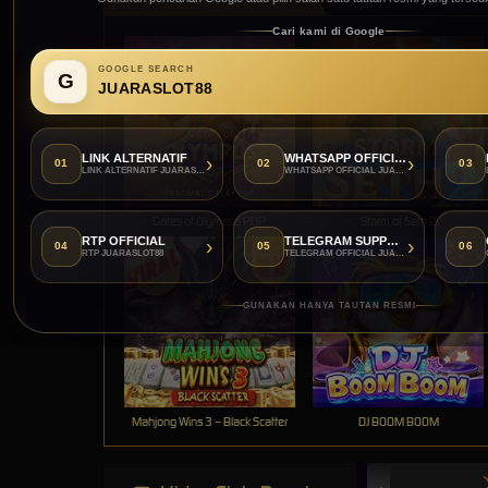
Cari kami di Google
GOOGLE SEARCH
G
JUARASLOT88
LINK ALTERNATIF
WHATSAPP OFFICIAL
›
›
01
02
03
LINK ALTERNATIF JUARASLOT88
WHATSAPP OFFICIAL JUARASLOT88
Gates of Olympus POP
Storm of Seth 2
RTP OFFICIAL
TELEGRAM SUPPORT
›
›
04
05
06
RTP JUARASLOT88
TELEGRAM OFFICIAL JUARASLOT88
GUNAKAN HANYA TAUTAN RESMI
Mahjong Wins 3 – Black Scatter
DJ BOOM BOOM