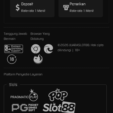
Deposit
Penarikan
Rata-rata 1 Menit
Rata-rata 1 Menit
Tanggung Jawab
Browser Yang
Bermain
Didukung
©2026 JUARASLOT88. Hak cipta
dilindungi | 18+
Platform Penyedia Layanan
Slots