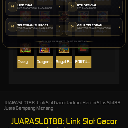
›
›
LIVE CHAT
RTP OFFICIAL
03
04
LIVE CHAT OFFICIAL JUARASLOT88
RTP JUARASLOT88
›
›
TELEGRAM SUPPORT
GRUP TELEGRAM
05
06
TELEGRAM OFFICIAL JUARASLOT88
GRUP TELEGRAM RESMI OFFICIAL
Fortune King Jackpot
All-star Fishing
Dinosaur Tycoon
Bombing Fishing
Jackpot Fishing
GUNAKAN HANYA TAUTAN RESMI
Crazy Hunter 2
Dragon Treasure
Royal Fishing
FORTUNE ZOMBIE
JUARASLOT88: Link Slot Gacor Jackpot Hari Ini Situs Slot88
Juara Gampang Menang
JUARASLOT88: Link Slot Gacor