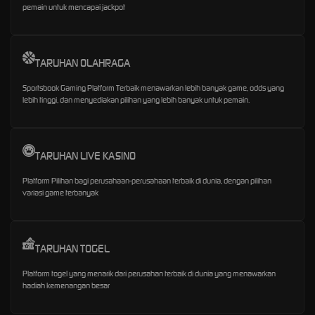
pemain untuk mencapai jackpot
TARUHAN OLAHRAGA
Sportsbook Gaming Platform Terbaik menawarkan lebih banyak game, odds yang
lebih tinggi, dan menyediakan pilihan yang lebih banyak untuk pemain.
TARUHAN LIVE KASINO
Platform Pilihan bagi perusahaan-perusahaan terbaik di dunia, dengan pilihan
variasi game terbanyak
TARUHAN TOGEL
Platform togel yang menarik dari perusahan terbaik di dunia yang menawarkan
hadiah kemenangan besar