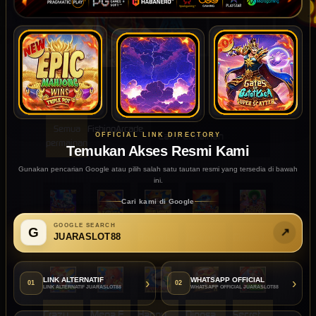
JILI
Semua
Fishing
Arcade
OFFICIAL LINK DIRECTORY
permainan
Temukan Akses Resmi Kami
Gunakan pencarian Google atau pilih salah satu tautan resmi yang tersedia di bawah
ini.
Cari kami di Google
GOOGLE SEARCH
G
↗
Ocean King Jackpot
Dragon Fortune
Boom Legend
Jackpot Fishing 2
Circus Jackpot
JUARASLOT88
›
›
LINK ALTERNATIF
WHATSAPP OFFICIAL
01
02
LINK ALTERNATIF JUARASLOT88
WHATSAPP OFFICIAL JUARASLOT88
Crazy Hunter
Mega Fishing
Happy Fishing
Dinosaur Tycoon II
Secret Treasure