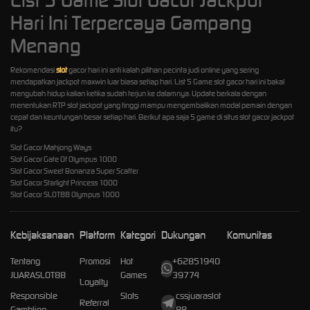
List 5 Game Slot Gacor Jackpot
Hari Ini Terpercaya Gampang
Menang
Rekomendasi
slot
gacor hari ini anti kalah pilihan pecinta judi online yang sering
mendapatkan jackpot maxwin luar biasa setiap hari. List 5 Game slot gacor hari ini bakal
mengubah hidup kalian ketika sudah terjun ke dalamnya. Update berkala dengan
menentukan RTP slot jackpot yang tinggi mampu mengembalikan modal pemain dengan
cepat dan keuntungan besar setiap hari. Berikut apa saja 5 game di situs slot gacor jackpot
itu?
Slot Gacor Mahjong Ways
Slot Gacor Gate Of Olympus 1000
Slot Gacor Sweet Bonanza Super Scatter
Slot Gacor Starlight Princess 1000
Slot Gacor SLOT88 Olympus 1000
Kebijaksanaan
Platform
Kategori
Dukungan
Komunitas
Tentang
Promosi
Hot
+62851940
JUARASLOT88
Games
39774
Loyalty
Responsible
Slots
cssjuaraslot
Referral
Gambling
88