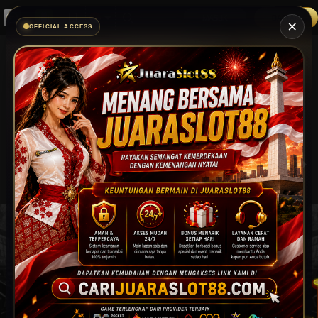
MASUK
DAFTAR
×
OFFICIAL ACCESS
HOT
SLOTS
LIVE
RACE
TOGEL
OLAHRAGA
CRASH
ARCADE
POKER
E-
SABUN
GAMES
CASINO
GAME
SPORTS
AYAM